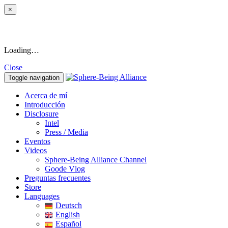
×
Loading…
Close
Toggle navigation
Acerca de mí
Introducción
Disclosure
Intel
Press / Media
Eventos
Videos
Sphere-Being Alliance Channel
Goode Vlog
Preguntas frecuentes
Store
Languages
Deutsch
English
Español