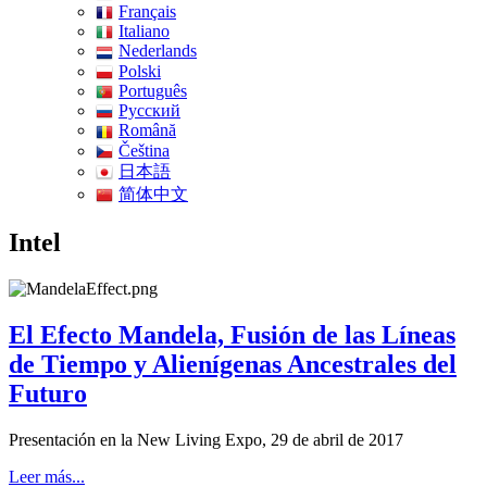
Français
Italiano
Nederlands
Polski
Português
Pусский
Română
Čeština
日本語
简体中文
Intel
El Efecto Mandela, Fusión de las Líneas
de Tiempo y Alienígenas Ancestrales del
Futuro
Presentación en la New Living Expo, 29 de abril de 2017
Leer más...