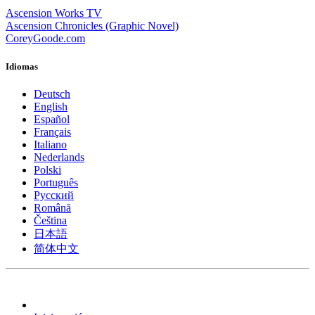
Ascension Works TV
Ascension Chronicles (Graphic Novel)
CoreyGoode.com
Idiomas
Deutsch
English
Español
Français
Italiano
Nederlands
Polski
Português
Pусский
Română
Čeština
日本語
简体中文