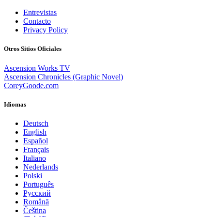
Entrevistas
Contacto
Privacy Policy
Otros Sitios Oficiales
Ascension Works TV
Ascension Chronicles (Graphic Novel)
CoreyGoode.com
Idiomas
Deutsch
English
Español
Français
Italiano
Nederlands
Polski
Português
Pусский
Română
Čeština