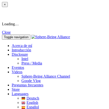
×
Loading…
Close
Toggle navigation
Acerca de mí
Introducción
Disclosure
Intel
Press / Media
Eventos
Videos
Sphere-Being Alliance Channel
Goode Vlog
Preguntas frecuentes
Store
Languages
Deutsch
English
Español