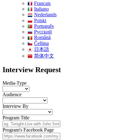
Français
Italiano
Nederlands
Polski
Português
Pусский
Română
Čeština
日本語
简体中文
Interview Request
Media-Type
Audience
Interview By
Program Title
Program's Facebook Page