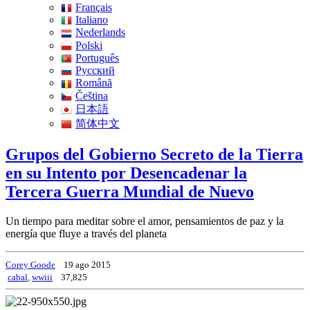
Français
Italiano
Nederlands
Polski
Português
Pусский
Română
Čeština
日本語
简体中文
Grupos del Gobierno Secreto de la Tierra
en su Intento por Desencadenar la
Tercera Guerra Mundial de Nuevo
Un tiempo para meditar sobre el amor, pensamientos de paz y la
energía que fluye a través del planeta
Corey Goode
19 ago 2015
cabal
,
wwiii
37,825