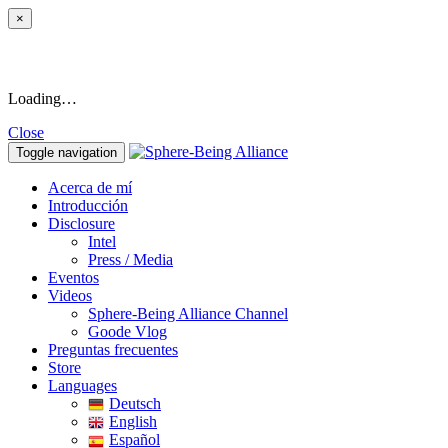
×
Loading…
Close
Toggle navigation
Acerca de mí
Introducción
Disclosure
Intel
Press / Media
Eventos
Videos
Sphere-Being Alliance Channel
Goode Vlog
Preguntas frecuentes
Store
Languages
Deutsch
English
Español