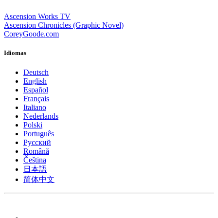
Ascension Works TV
Ascension Chronicles (Graphic Novel)
CoreyGoode.com
Idiomas
Deutsch
English
Español
Français
Italiano
Nederlands
Polski
Português
Pусский
Română
Čeština
日本語
简体中文