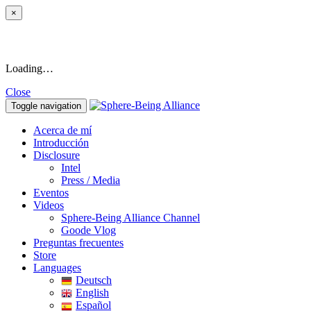
×
Loading…
Close
Toggle navigation
Acerca de mí
Introducción
Disclosure
Intel
Press / Media
Eventos
Videos
Sphere-Being Alliance Channel
Goode Vlog
Preguntas frecuentes
Store
Languages
Deutsch
English
Español