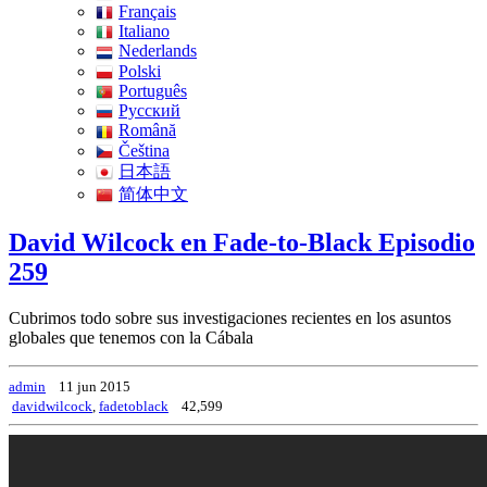
Français
Italiano
Nederlands
Polski
Português
Pусский
Română
Čeština
日本語
简体中文
David Wilcock en Fade-to-Black Episodio
259
Cubrimos todo sobre sus investigaciones recientes en los asuntos
globales que tenemos con la Cábala
admin
11 jun 2015
davidwilcock
,
fadetoblack
42,599