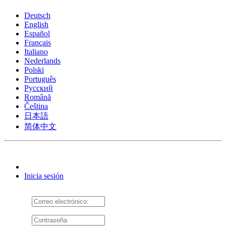
Deutsch
English
Español
Français
Italiano
Nederlands
Polski
Português
Pусский
Română
Čeština
日本語
简体中文
Inicia sesión