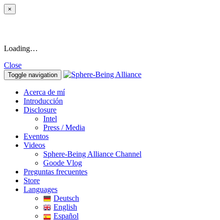
×
Loading…
Close
Toggle navigation
Acerca de mí
Introducción
Disclosure
Intel
Press / Media
Eventos
Videos
Sphere-Being Alliance Channel
Goode Vlog
Preguntas frecuentes
Store
Languages
Deutsch
English
Español