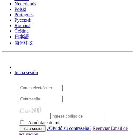
Nederlands
Polski
Português
Pусский
Română
Čeština
日本語
简体中文
Inicia sesión
Acuérdate de mí
¿Olvidó su contraseña?
Reenviar Email de
activación