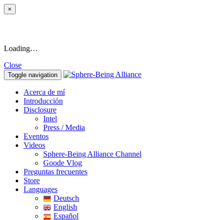
×
Loading…
Close
Toggle navigation
Acerca de mí
Introducción
Disclosure
Intel
Press / Media
Eventos
Videos
Sphere-Being Alliance Channel
Goode Vlog
Preguntas frecuentes
Store
Languages
Deutsch
English
Español