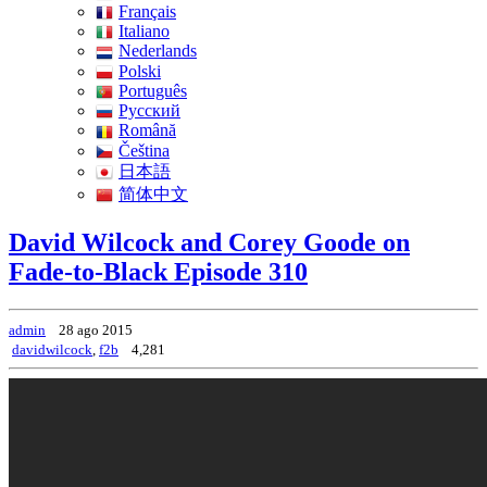
Français
Italiano
Nederlands
Polski
Português
Pусский
Română
Čeština
日本語
简体中文
David Wilcock and Corey Goode on
Fade-to-Black Episode 310
admin
28 ago 2015
davidwilcock
,
f2b
4,281