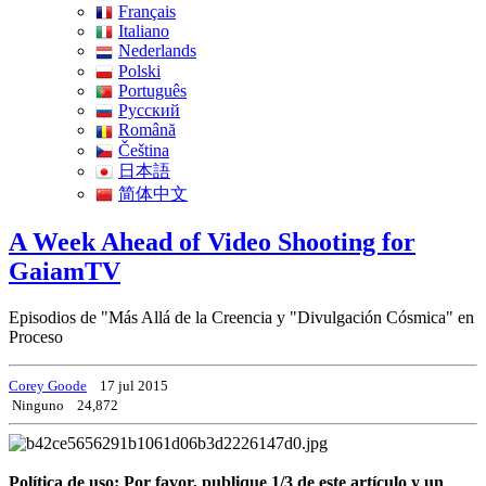
Français
Italiano
Nederlands
Polski
Português
Pусский
Română
Čeština
日本語
简体中文
A Week Ahead of Video Shooting for
GaiamTV
Episodios de "Más Allá de la Creencia y "Divulgación Cósmica" en
Proceso
Corey Goode
17 jul 2015
Ninguno
24,872
Política de uso: Por favor, publique 1/3 de este artículo y un