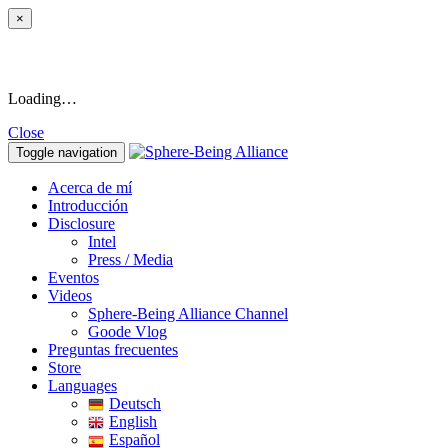
×
Loading…
Close
Toggle navigation
Acerca de mí
Introducción
Disclosure
Intel
Press / Media
Eventos
Videos
Sphere-Being Alliance Channel
Goode Vlog
Preguntas frecuentes
Store
Languages
Deutsch
English
Español