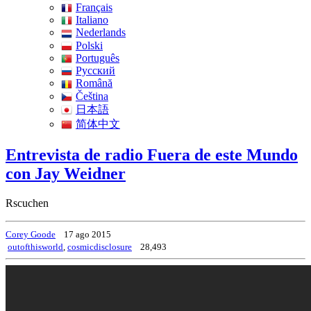
Français
Italiano
Nederlands
Polski
Português
Pусский
Română
Čeština
日本語
简体中文
Entrevista de radio Fuera de este Mundo
con Jay Weidner
Rscuchen
Corey Goode
17 ago 2015
outofthisworld
,
cosmicdisclosure
28,493