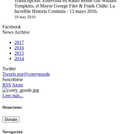
Transcripción: Entrevista en Radio Rense con William
Tompkins, el Mayor George Filer & Frank Chille: La
Increíble Historia Continúa - 13 mayo 2016.
18 may 2016
Facebook
News Archive
2017
2016
2015
2014
Twitter
Tweets por@coreygoode
Suscribirse
RSS
Atom
Leer más...
Donaciones
Donate
Navegación