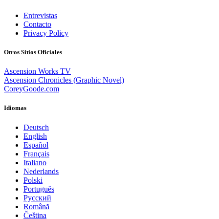
Entrevistas
Contacto
Privacy Policy
Otros Sitios Oficiales
Ascension Works TV
Ascension Chronicles (Graphic Novel)
CoreyGoode.com
Idiomas
Deutsch
English
Español
Français
Italiano
Nederlands
Polski
Português
Pусский
Română
Čeština