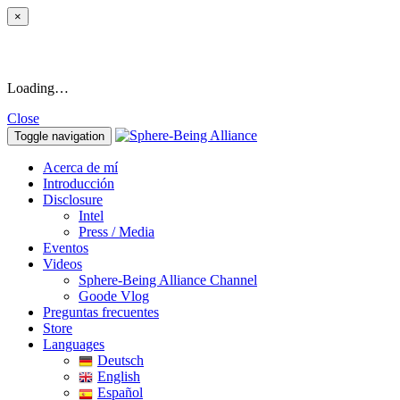
×
Loading…
Close
Toggle navigation
Acerca de mí
Introducción
Disclosure
Intel
Press / Media
Eventos
Videos
Sphere-Being Alliance Channel
Goode Vlog
Preguntas frecuentes
Store
Languages
Deutsch
English
Español