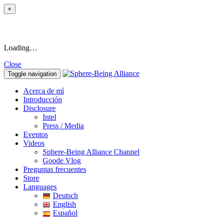
×
Loading…
Close
Toggle navigation
Acerca de mí
Introducción
Disclosure
Intel
Press / Media
Eventos
Videos
Sphere-Being Alliance Channel
Goode Vlog
Preguntas frecuentes
Store
Languages
Deutsch
English
Español