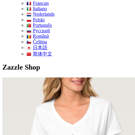
Français
Italiano
Nederlands
Polski
Português
Pусский
Română
Čeština
日本語
简体中文
Zazzle Shop