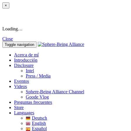
×
Loading…
Close
Toggle navigation
Acerca de mí
Introducción
Disclosure
Intel
Press / Media
Eventos
Videos
Sphere-Being Alliance Channel
Goode Vlog
Preguntas frecuentes
Store
Languages
Deutsch
English
Español