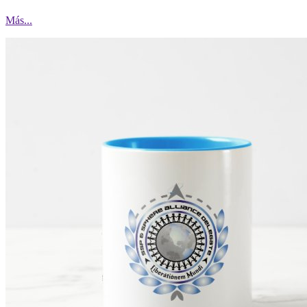
Más...