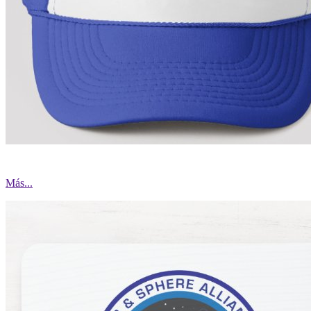
Más...