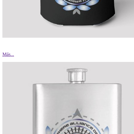
Más...