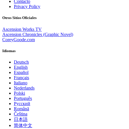
Contacto
Privacy Policy
Otros Sitios Oficiales
Ascension Works TV
Ascension Chronicles (Graphic Novel)
CoreyGoode.com
Idiomas
Deutsch
English
Español
Français
Italiano
Nederlands
Polski
Português
Pусский
Română
Čeština
日本語
简体中文