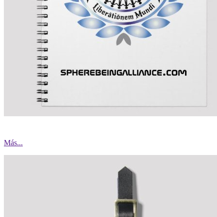
Más...