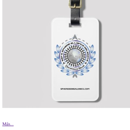
Más...