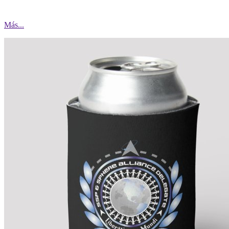
Más...