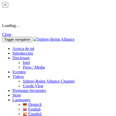
×
Loading…
Close
Toggle navigation
Acerca de mí
Introducción
Disclosure
Intel
Press / Media
Eventos
Videos
Sphere-Being Alliance Channel
Goode Vlog
Preguntas frecuentes
Store
Languages
Deutsch
English
Español