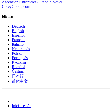
Ascension Chronicles (Graphic Novel)
CoreyGoode.com
Idiomas
Deutsch
English
Español
Français
Italiano
Nederlands
Polski
Português
Pусский
Română
Čeština
日本語
简体中文
Inicia sesión