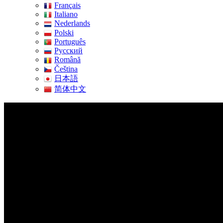
Français
Italiano
Nederlands
Polski
Português
Pусский
Română
Čeština
日本語
简体中文