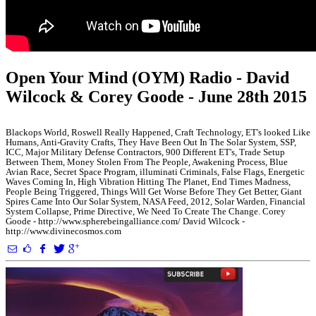
Open Your Mind (OYM) Radio - David
Wilcock & Corey Goode - June 28th 2015
Blackops World, Roswell Really Happened, Craft Technology, ET's looked Like
Humans, Anti-Gravity Crafts, They Have Been Out In The Solar System, SSP,
ICC, Major Military Defense Contractors, 900 Different ET's, Trade Setup
Between Them, Money Stolen From The People, Awakening Process, Blue
Avian Race, Secret Space Program, illuminati Criminals, False Flags, Energetic
Waves Coming In, High Vibration Hitting The Planet, End Times Madness,
People Being Triggered, Things Will Get Worse Before They Get Better, Giant
Spires Came Into Our Solar System, NASA Feed, 2012, Solar Warden, Financial
System Collapse, Prime Directive, We Need To Create The Change. Corey
Goode - http://www.spherebeingalliance.com/ David Wilcock -
http://www.divinecosmos.com