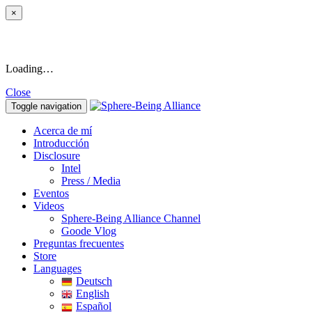
×
Loading…
Close
Toggle navigation
Acerca de mí
Introducción
Disclosure
Intel
Press / Media
Eventos
Videos
Sphere-Being Alliance Channel
Goode Vlog
Preguntas frecuentes
Store
Languages
Deutsch
English
Español