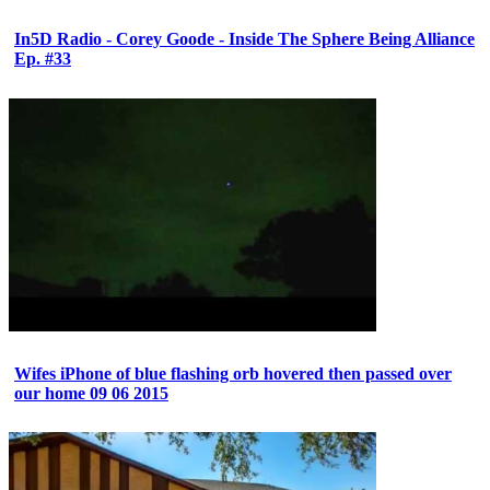
In5D Radio - Corey Goode - Inside The Sphere Being Alliance
Ep. #33
Wifes iPhone of blue flashing orb hovered then passed over
our home 09 06 2015