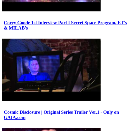
Corey Goode 1st Interview Part I Secret Space Program, ET's
& MILAB's
Cosmic Disclosure | Original Series Trailer Ver.1 - Only on
GAIA.com