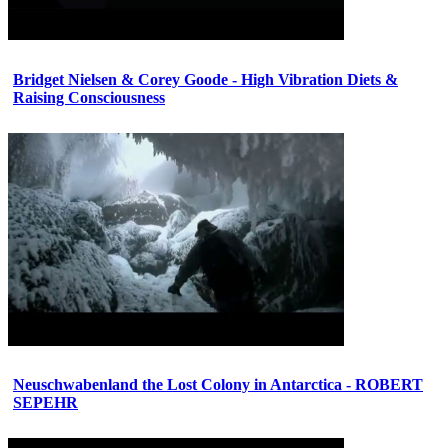
Bridget Nielsen & Corey Goode - High Vibration Diets &
Raising Consciousness
Neuschwabenland the Lost Colony in Antarctica - ROBERT
SEPEHR