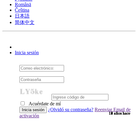
Română
Čeština
日本語
简体中文
Inicia sesión
Acuérdate de mí
¿Olvidó su contraseña?
Reenviar Email de
10 años hace
10 años hace
10 años hace
10 años hace
10 años hace
10 años hace
10 años hace
10 años hace
10 años hace
10 años hace
10 años hace
10 años hace
10 años hace
10 años hace
10 años hace
9 años hace
9 años hace
9 años hace
9 años hace
9 años hace
9 años hace
9 años hace
9 años hace
9 años hace
9 años hace
9 años hace
9 años hace
9 años hace
9 años hace
9 años hace
9 años hace
8 años hace
7 años hace
7 años hace
6 años hace
6 años hace
activación