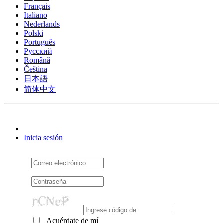
Français
Italiano
Nederlands
Polski
Português
Pусский
Română
Čeština
日本語
简体中文
Inicia sesión
Acuérdate de mí