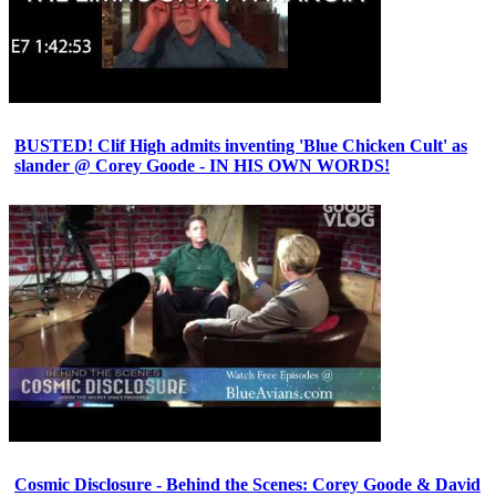
BUSTED! Clif High admits inventing 'Blue Chicken Cult' as
slander @ Corey Goode - IN HIS OWN WORDS!
Cosmic Disclosure - Behind the Scenes: Corey Goode & David