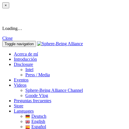
×
Loading…
Close
Toggle navigation
Acerca de mí
Introducción
Disclosure
Intel
Press / Media
Eventos
Videos
Sphere-Being Alliance Channel
Goode Vlog
Preguntas frecuentes
Store
Languages
Deutsch
English
Español