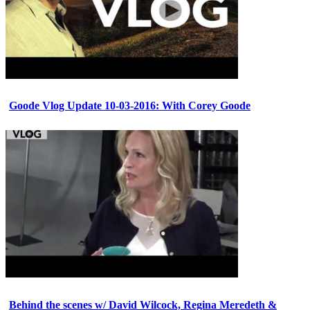
Goode Vlog Update 10-03-2016: With Corey Goode
Behind the scenes w/ David Wilcock, Regina Meredeth &