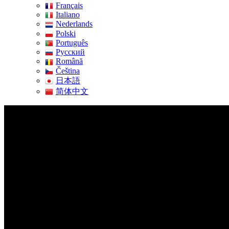
Français
Italiano
Nederlands
Polski
Português
Pусский
Română
Čeština
日本語
简体中文