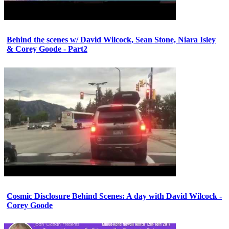
Behind the scenes w/ David Wilcock, Sean Stone, Niara Isley
& Corey Goode - Part2
Cosmic Disclosure Behind Scenes: A day with David Wilcock -
Corey Goode