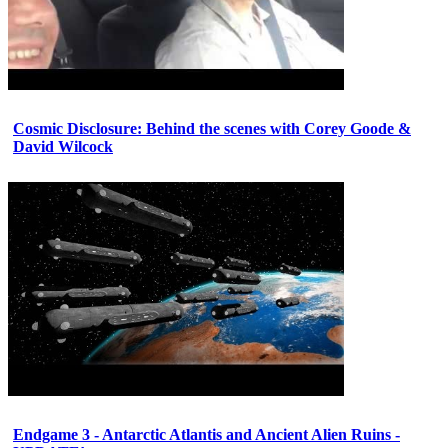
Cosmic Disclosure: Behind the scenes with Corey Goode &
David Wilcock
Endgame 3 - Antarctic Atlantis and Ancient Alien Ruins -