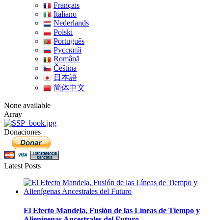
Français
Italiano
Nederlands
Polski
Português
Pусский
Română
Čeština
日本語
简体中文
None available
Array
Donaciones
Latest Posts
El Efecto Mandela, Fusión de las Líneas de Tiempo y
Alienígenas Ancestrales del Futuro