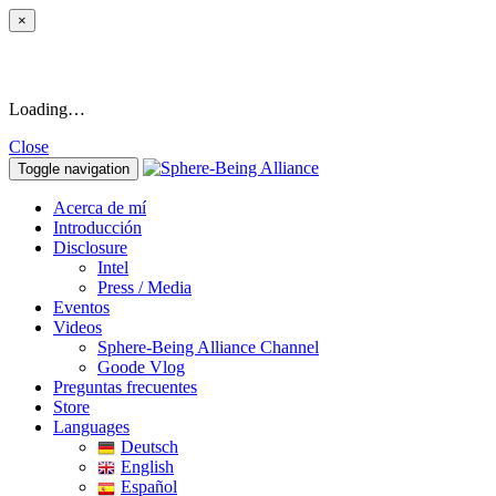
×
Loading…
Close
Toggle navigation
Acerca de mí
Introducción
Disclosure
Intel
Press / Media
Eventos
Videos
Sphere-Being Alliance Channel
Goode Vlog
Preguntas frecuentes
Store
Languages
Deutsch
English
Español