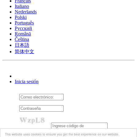
Français
Italiano
Nederlands
Polski
Português
Pусский
Română
Čeština
日本語
简体中文
Inicia sesión
Acuérdate de mí
This website uses cookies to ensure you get the best experience on our website.