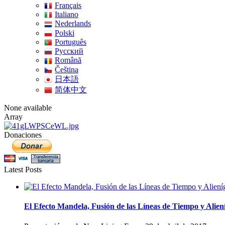
Français
Italiano
Nederlands
Polski
Português
Pусский
Română
Čeština
日本語
简体中文
None available
Array
Donaciones
Latest Posts
El Efecto Mandela, Fusión de las Líneas de Tiempo y Alien