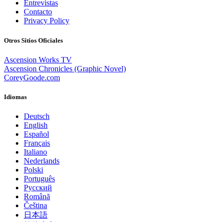
Entrevistas
Contacto
Privacy Policy
Otros Sitios Oficiales
Ascension Works TV
Ascension Chronicles (Graphic Novel)
CoreyGoode.com
Idiomas
Deutsch
English
Español
Français
Italiano
Nederlands
Polski
Português
Pусский
Română
Čeština
日本語