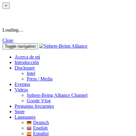
×
Loading…
Close
Toggle navigation
Acerca de mí
Introducción
Disclosure
Intel
Press / Media
Eventos
Videos
Sphere-Being Alliance Channel
Goode Vlog
Preguntas frecuentes
Store
Languages
Deutsch
English
Español