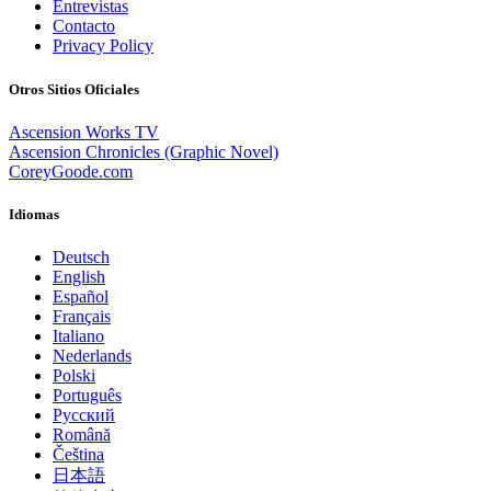
Entrevistas
Contacto
Privacy Policy
Otros Sitios Oficiales
Ascension Works TV
Ascension Chronicles (Graphic Novel)
CoreyGoode.com
Idiomas
Deutsch
English
Español
Français
Italiano
Nederlands
Polski
Português
Pусский
Română
Čeština
日本語