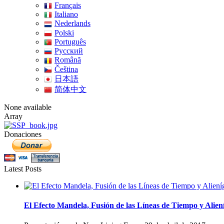
Français
Italiano
Nederlands
Polski
Português
Pусский
Română
Čeština
日本語
简体中文
None available
Array
Donaciones
Latest Posts
El Efecto Mandela, Fusión de las Líneas de Tiempo y Alien