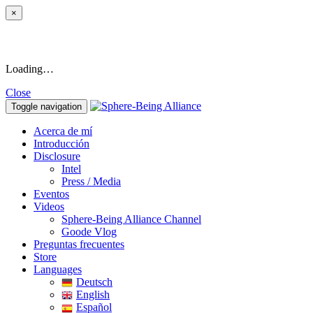
×
Loading…
Close
Toggle navigation
Acerca de mí
Introducción
Disclosure
Intel
Press / Media
Eventos
Videos
Sphere-Being Alliance Channel
Goode Vlog
Preguntas frecuentes
Store
Languages
Deutsch
English
Español