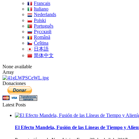
Français
Italiano
Nederlands
Polski
Português
Pусский
Română
Čeština
日本語
简体中文
None available
Array
Donaciones
Latest Posts
El Efecto Mandela, Fusión de las Líneas de Tiempo y Alien