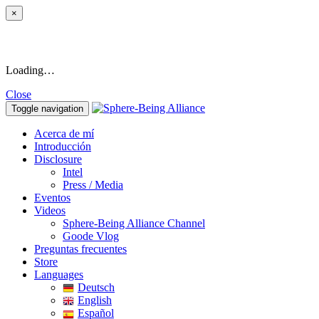
×
Loading…
Close
Toggle navigation
Acerca de mí
Introducción
Disclosure
Intel
Press / Media
Eventos
Videos
Sphere-Being Alliance Channel
Goode Vlog
Preguntas frecuentes
Store
Languages
Deutsch
English
Español