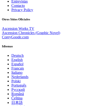
Entrevistas
Contacto
Privacy Policy
Otros Sitios Oficiales
Ascension Works TV
Ascension Chronicles (Graphic Novel)
CoreyGoode.com
Idiomas
Deutsch
English
Español
Français
Italiano
Nederlands
Polski
Português
Pусский
Română
Čeština
日本語