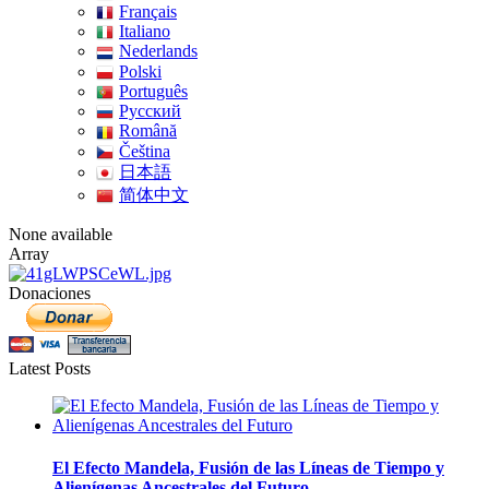
Français
Italiano
Nederlands
Polski
Português
Pусский
Română
Čeština
日本語
简体中文
None available
Array
Donaciones
Latest Posts
El Efecto Mandela, Fusión de las Líneas de Tiempo y
Alienígenas Ancestrales del Futuro