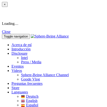
×
Loading…
Close
Toggle navigation
Acerca de mí
Introducción
Disclosure
Intel
Press / Media
Eventos
Videos
Sphere-Being Alliance Channel
Goode Vlog
Preguntas frecuentes
Store
Languages
Deutsch
English
Español