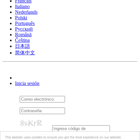
Français
Italiano
Nederlands
Polski
Português
Pусский
Română
Čeština
日本語
简体中文
Inicia sesión
Acuérdate de mí
This website uses cookies to ensure you get the best experience on our website.