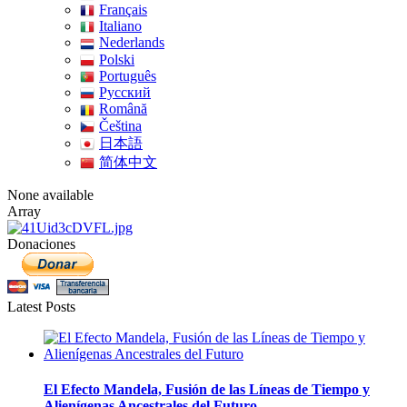
Français
Italiano
Nederlands
Polski
Português
Pусский
Română
Čeština
日本語
简体中文
None available
Array
Donaciones
Latest Posts
El Efecto Mandela, Fusión de las Líneas de Tiempo y
Alienígenas Ancestrales del Futuro