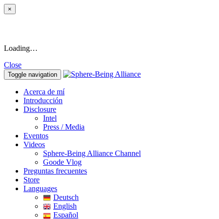
×
Loading…
Close
Toggle navigation
Acerca de mí
Introducción
Disclosure
Intel
Press / Media
Eventos
Videos
Sphere-Being Alliance Channel
Goode Vlog
Preguntas frecuentes
Store
Languages
Deutsch
English
Español