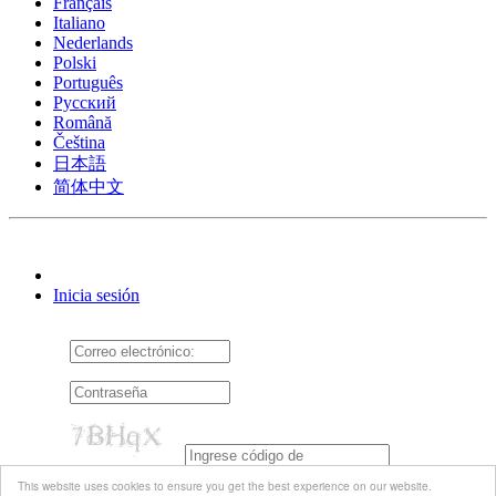
Français
Italiano
Nederlands
Polski
Português
Pусский
Română
Čeština
日本語
简体中文
Inicia sesión
Acuérdate de mí
This website uses cookies to ensure you get the best experience on our website.