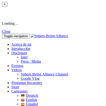
×
Loading…
Close
Toggle navigation
Acerca de mí
Introducción
Disclosure
Intel
Press / Media
Eventos
Videos
Sphere-Being Alliance Channel
Goode Vlog
Preguntas frecuentes
Store
Languages
Deutsch
English
Español