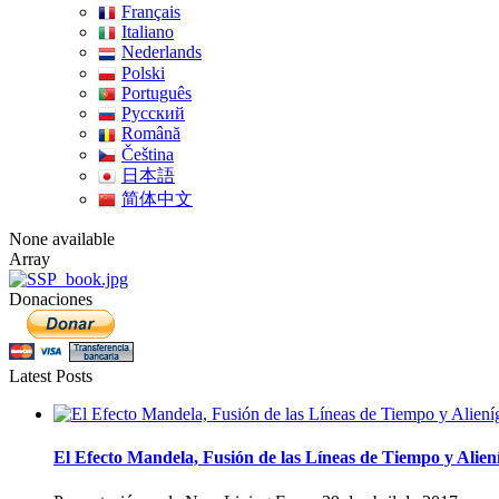
Français
Italiano
Nederlands
Polski
Português
Pусский
Română
Čeština
日本語
简体中文
None available
Array
Donaciones
Latest Posts
El Efecto Mandela, Fusión de las Líneas de Tiempo y Alien