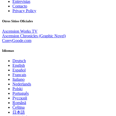
Entrevistas
Contacto
Privacy Policy
Otros Sitios Oficiales
Ascension Works TV
Ascension Chronicles (Graphic Novel)
CoreyGoode.com
Idiomas
Deutsch
English
Español
Français
Italiano
Nederlands
Polski
Português
Pусский
Română
Čeština
日本語