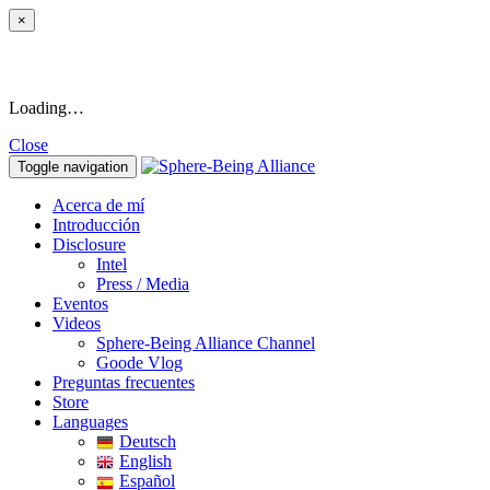
×
Loading…
Close
Toggle navigation
Acerca de mí
Introducción
Disclosure
Intel
Press / Media
Eventos
Videos
Sphere-Being Alliance Channel
Goode Vlog
Preguntas frecuentes
Store
Languages
Deutsch
English
Español