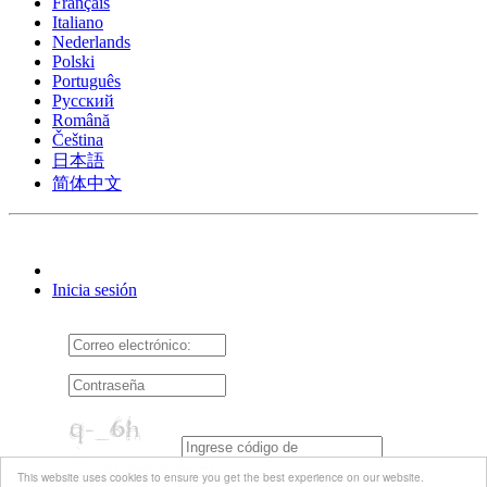
Français
Italiano
Nederlands
Polski
Português
Pусский
Română
Čeština
日本語
简体中文
Inicia sesión
Acuérdate de mí
This website uses cookies to ensure you get the best experience on our website.