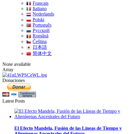
Français
Italiano
Nederlands
Polski
Português
Pусский
Română
Čeština
日本語
简体中文
None available
Array
Donaciones
Latest Posts
El Efecto Mandela, Fusión de las Líneas de Tiempo y
Alienígenas Ancestrales del Futuro