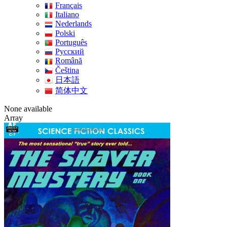
Français
Italiano
Nederlands
Polski
Português
Pусский
Română
Čeština
日本語
简体中文
None available
Array