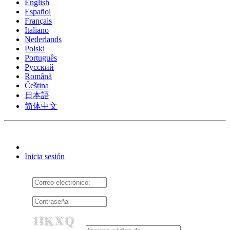
English
Español
Français
Italiano
Nederlands
Polski
Português
Pусский
Română
Čeština
日本語
简体中文
Inicia sesión