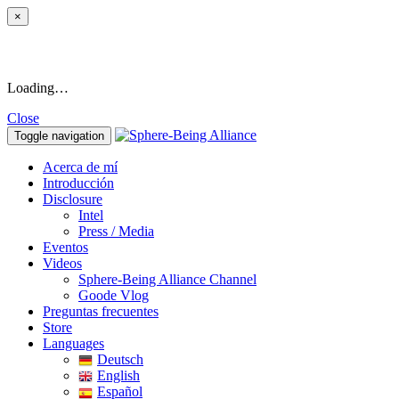
×
Loading…
Close
Toggle navigation
Acerca de mí
Introducción
Disclosure
Intel
Press / Media
Eventos
Videos
Sphere-Being Alliance Channel
Goode Vlog
Preguntas frecuentes
Store
Languages
Deutsch
English
Español