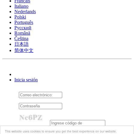
Français
Italiano
Nederlands
Polski
Português
Pусский
Română
Čeština
日本語
简体中文
Inicia sesión
Acuérdate de mí
This website uses cookies to ensure you get the best experience on our website.