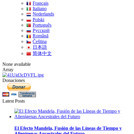
Français
Italiano
Nederlands
Polski
Português
Pусский
Română
Čeština
日本語
简体中文
None available
Array
Donaciones
Latest Posts
El Efecto Mandela, Fusión de las Líneas de Tiempo y
Alienígenas Ancestrales del Futuro