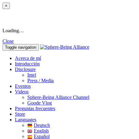
×
Loading…
Close
Toggle navigation
Acerca de mí
Introducción
Disclosure
Intel
Press / Media
Eventos
Videos
Sphere-Being Alliance Channel
Goode Vlog
Preguntas frecuentes
Store
Languages
Deutsch
English
Español