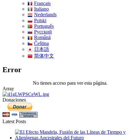
Français
Italiano
Nederlands
Polski
Português
Pусский
Română
Čeština
日本語
简体中文
Error
No tienes acceso para ver esta página.
Array
Donaciones
Latest Posts