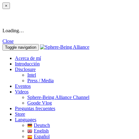
×
Loading…
Close
Toggle navigation
Acerca de mí
Introducción
Disclosure
Intel
Press / Media
Eventos
Videos
Sphere-Being Alliance Channel
Goode Vlog
Preguntas frecuentes
Store
Languages
Deutsch
English
Español