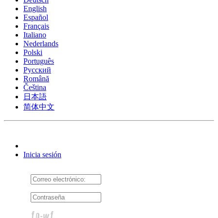
English
Español
Français
Italiano
Nederlands
Polski
Português
Pусский
Română
Čeština
日本語
简体中文
Inicia sesión