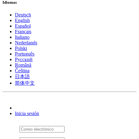
Idiomas
Deutsch
English
Español
Français
Italiano
Nederlands
Polski
Português
Pусский
Română
Čeština
日本語
简体中文
Inicia sesión