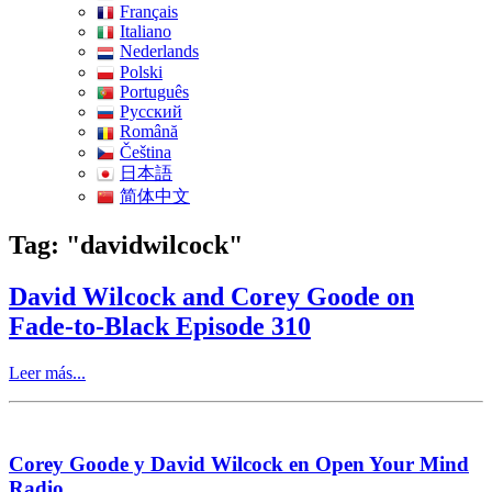
Français
Italiano
Nederlands
Polski
Português
Pусский
Română
Čeština
日本語
简体中文
Tag: "davidwilcock"
David Wilcock and Corey Goode on
Fade-to-Black Episode 310
Leer más...
Corey Goode y David Wilcock en Open Your Mind
Radio