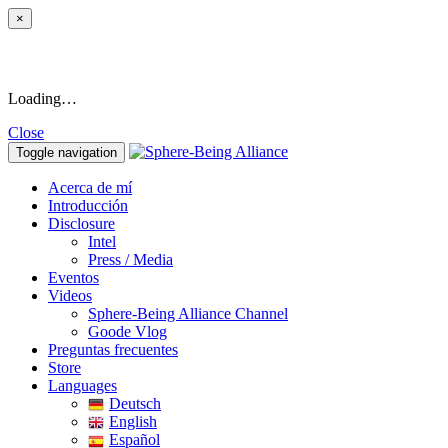
×
Loading…
Close
Toggle navigation
Acerca de mí
Introducción
Disclosure
Intel
Press / Media
Eventos
Videos
Sphere-Being Alliance Channel
Goode Vlog
Preguntas frecuentes
Store
Languages
Deutsch
English
Español