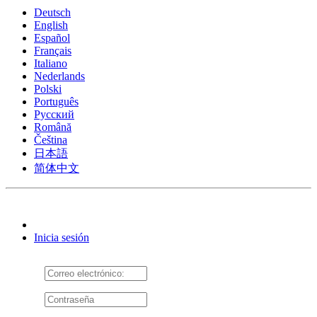
Deutsch
English
Español
Français
Italiano
Nederlands
Polski
Português
Pусский
Română
Čeština
日本語
简体中文
Inicia sesión