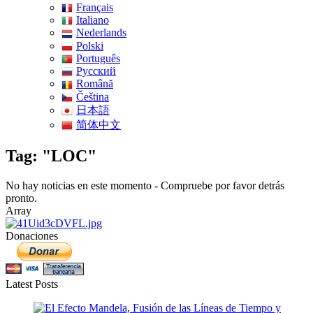
Français
Italiano
Nederlands
Polski
Português
Pусский
Română
Čeština
日本語
简体中文
Tag: "LOC"
No hay noticias en este momento - Compruebe por favor detrás
pronto.
Array
Donaciones
Latest Posts