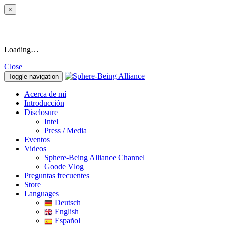
×
Loading…
Close
Toggle navigation
Acerca de mí
Introducción
Disclosure
Intel
Press / Media
Eventos
Videos
Sphere-Being Alliance Channel
Goode Vlog
Preguntas frecuentes
Store
Languages
Deutsch
English
Español