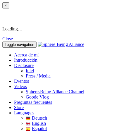
×
Loading…
Close
Toggle navigation
Acerca de mí
Introducción
Disclosure
Intel
Press / Media
Eventos
Videos
Sphere-Being Alliance Channel
Goode Vlog
Preguntas frecuentes
Store
Languages
Deutsch
English
Español