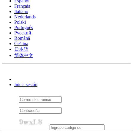
Español
Français
Italiano
Nederlands
Polski
Português
Pусский
Română
Čeština
日本語
简体中文
Inicia sesión