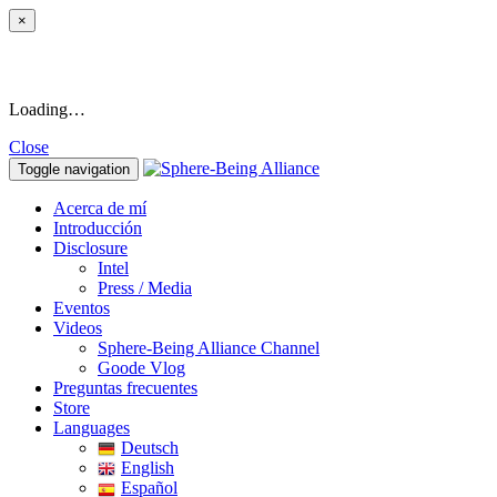
×
Loading…
Close
Toggle navigation
Acerca de mí
Introducción
Disclosure
Intel
Press / Media
Eventos
Videos
Sphere-Being Alliance Channel
Goode Vlog
Preguntas frecuentes
Store
Languages
Deutsch
English
Español