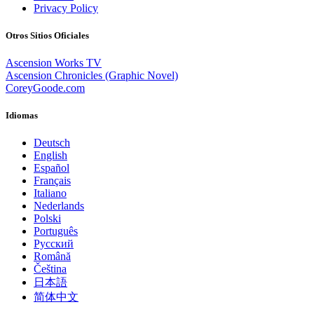
Privacy Policy
Otros Sitios Oficiales
Ascension Works TV
Ascension Chronicles (Graphic Novel)
CoreyGoode.com
Idiomas
Deutsch
English
Español
Français
Italiano
Nederlands
Polski
Português
Pусский
Română
Čeština
日本語
简体中文