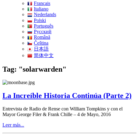
Français
Italiano
Nederlands
Polski
Português
Pусский
Română
Čeština
日本語
简体中文
Tag: "solarwarden"
La Increíble Historia Continúa (Parte 2)
Entrevista de Radio de Rense con William Tompkins y con el
Mayor George Filer & Frank Chille – 4 de Mayo, 2016
Leer más...