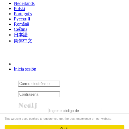
Nederlands
Polski
Português
Pусский
Română
Čeština
日本語
简体中文
Inicia sesión
Acuérdate de mí
This website uses cookies to ensure you get the best experience on our website.
¿Olvidó su contraseña?
Reenviar Email de
activación
Got it!