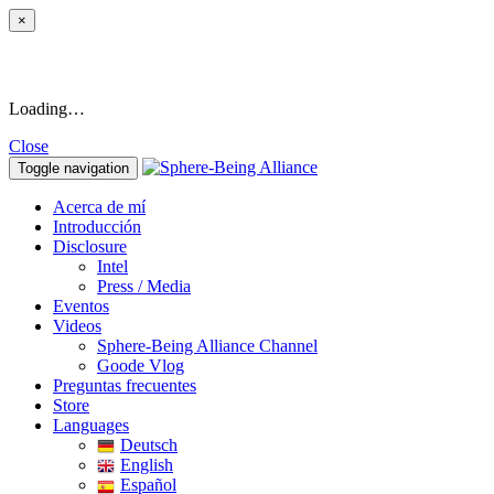
×
Loading…
Close
Toggle navigation
Acerca de mí
Introducción
Disclosure
Intel
Press / Media
Eventos
Videos
Sphere-Being Alliance Channel
Goode Vlog
Preguntas frecuentes
Store
Languages
Deutsch
English
Español