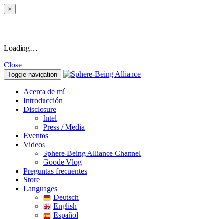
×
Loading…
Close
Toggle navigation
Acerca de mí
Introducción
Disclosure
Intel
Press / Media
Eventos
Videos
Sphere-Being Alliance Channel
Goode Vlog
Preguntas frecuentes
Store
Languages
Deutsch
English
Español