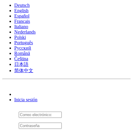
Deutsch
English
Español
Français
Italiano
Nederlands
Polski
Português
Pусский
Română
Čeština
日本語
简体中文
Inicia sesión