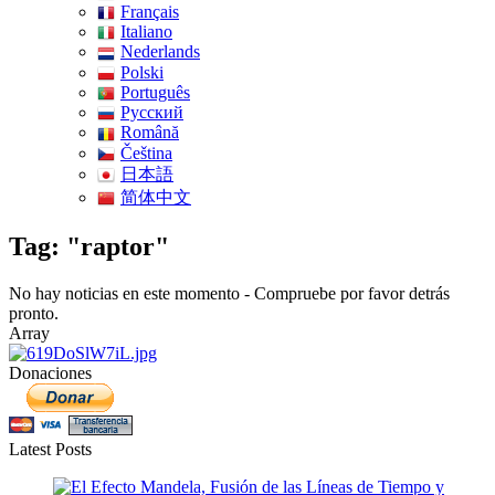
Français
Italiano
Nederlands
Polski
Português
Pусский
Română
Čeština
日本語
简体中文
Tag: "raptor"
No hay noticias en este momento - Compruebe por favor detrás
pronto.
Array
Donaciones
Latest Posts