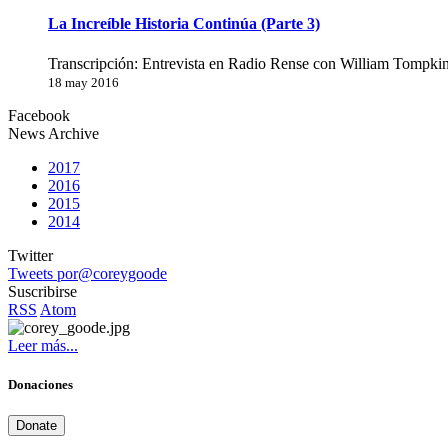
La Increíble Historia Continúa (Parte 3)
Transcripción: Entrevista en Radio Rense con William Tompkin
18 may 2016
Facebook
News Archive
2017
2016
2015
2014
Twitter
Tweets por@coreygoode
Suscribirse
RSS
Atom
Leer más...
Donaciones
Donate