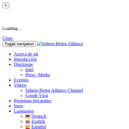
×
Loading…
Close
Toggle navigation
Acerca de mí
Introducción
Disclosure
Intel
Press / Media
Eventos
Videos
Sphere-Being Alliance Channel
Goode Vlog
Preguntas frecuentes
Store
Languages
Deutsch
English
Español