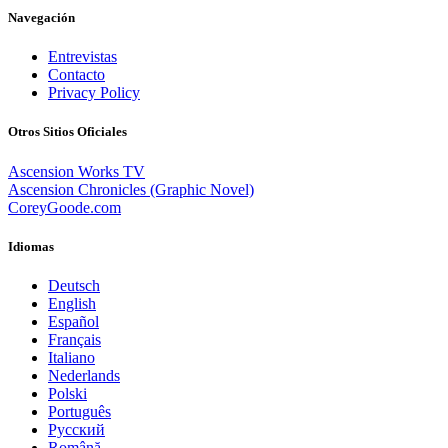
Navegación
Entrevistas
Contacto
Privacy Policy
Otros Sitios Oficiales
Ascension Works TV
Ascension Chronicles (Graphic Novel)
CoreyGoode.com
Idiomas
Deutsch
English
Español
Français
Italiano
Nederlands
Polski
Português
Pусский
Română