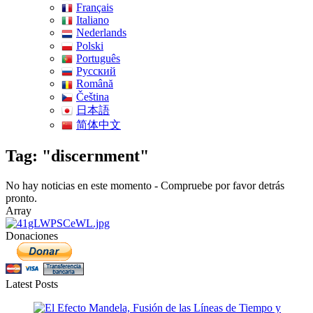
Français
Italiano
Nederlands
Polski
Português
Pусский
Română
Čeština
日本語
简体中文
Tag: "discernment"
No hay noticias en este momento - Compruebe por favor detrás
pronto.
Array
Donaciones
Latest Posts