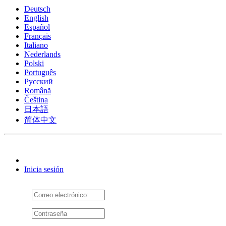
Deutsch
English
Español
Français
Italiano
Nederlands
Polski
Português
Pусский
Română
Čeština
日本語
简体中文
Inicia sesión