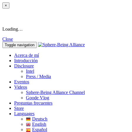
×
Loading…
Close
Toggle navigation
Acerca de mí
Introducción
Disclosure
Intel
Press / Media
Eventos
Videos
Sphere-Being Alliance Channel
Goode Vlog
Preguntas frecuentes
Store
Languages
Deutsch
English
Español