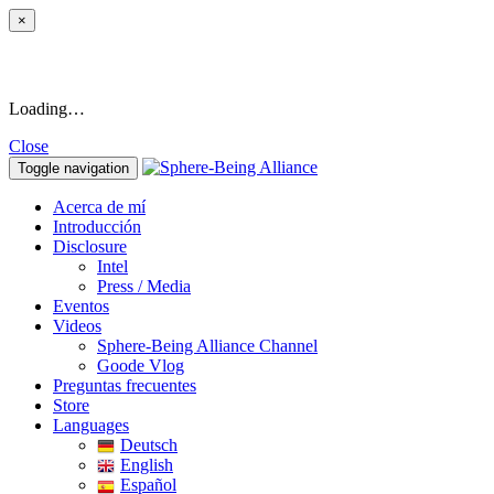
×
Loading…
Close
Toggle navigation
Acerca de mí
Introducción
Disclosure
Intel
Press / Media
Eventos
Videos
Sphere-Being Alliance Channel
Goode Vlog
Preguntas frecuentes
Store
Languages
Deutsch
English
Español