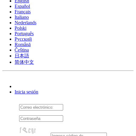
English
Español
Français
Italiano
Nederlands
Polski
Português
Pусский
Română
Čeština
日本語
简体中文
Inicia sesión