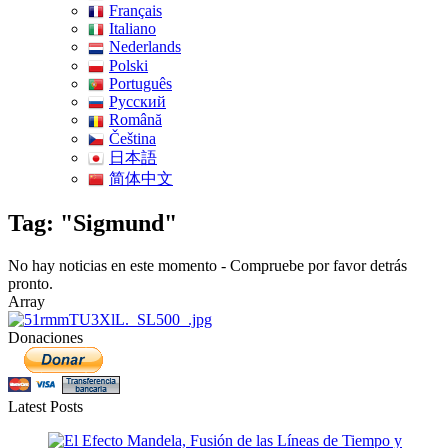
Français
Italiano
Nederlands
Polski
Português
Pусский
Română
Čeština
日本語
简体中文
Tag: "Sigmund"
No hay noticias en este momento - Compruebe por favor detrás
pronto.
Array
Donaciones
Latest Posts