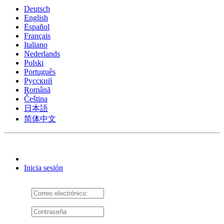
Deutsch
English
Español
Français
Italiano
Nederlands
Polski
Português
Pусский
Română
Čeština
日本語
简体中文
Inicia sesión