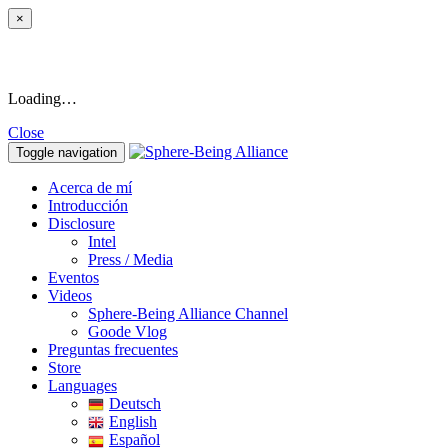
×
Loading…
Close
Toggle navigation
Acerca de mí
Introducción
Disclosure
Intel
Press / Media
Eventos
Videos
Sphere-Being Alliance Channel
Goode Vlog
Preguntas frecuentes
Store
Languages
Deutsch
English
Español