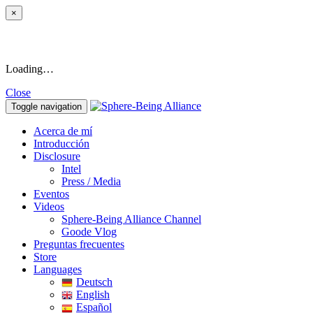
×
Loading…
Close
Toggle navigation
Acerca de mí
Introducción
Disclosure
Intel
Press / Media
Eventos
Videos
Sphere-Being Alliance Channel
Goode Vlog
Preguntas frecuentes
Store
Languages
Deutsch
English
Español