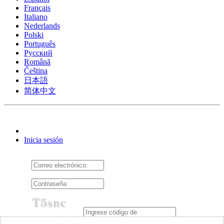
Français
Italiano
Nederlands
Polski
Português
Pусский
Română
Čeština
日本語
简体中文
Inicia sesión
Acuérdate de mí