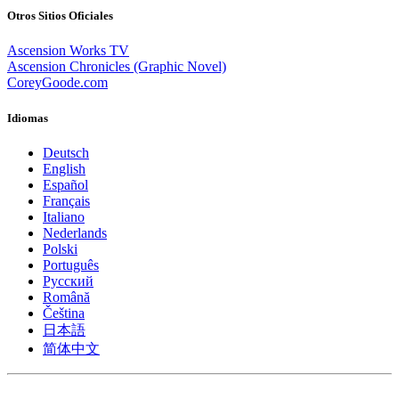
Otros Sitios Oficiales
Ascension Works TV
Ascension Chronicles (Graphic Novel)
CoreyGoode.com
Idiomas
Deutsch
English
Español
Français
Italiano
Nederlands
Polski
Português
Pусский
Română
Čeština
日本語
简体中文