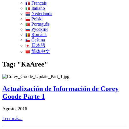
Français
Italiano
Nederlands
Polski
Português
Pусский
Română
Čeština
日本語
简体中文
Tag: "KaAree"
Actualización de Información de Corey
Goode Parte 1
Agosto, 2016
Leer más...