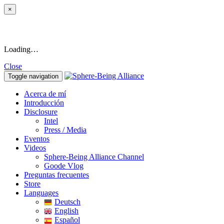
×
Loading…
Close
Toggle navigation
Acerca de mí
Introducción
Disclosure
Intel
Press / Media
Eventos
Videos
Sphere-Being Alliance Channel
Goode Vlog
Preguntas frecuentes
Store
Languages
Deutsch
English
Español