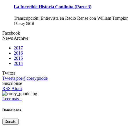
La Increíble Historia Continúa (Parte 3)
Transcripción: Entrevista en Radio Rense con William Tompkin
18 may 2016
Facebook
News Archive
2017
2016
2015
2014
Twitter
Tweets por@coreygoode
Suscribirse
RSS
Atom
Leer más...
Donaciones
Donate