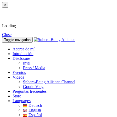
×
Loading…
Close
Toggle navigation
Acerca de mí
Introducción
Disclosure
Intel
Press / Media
Eventos
Videos
Sphere-Being Alliance Channel
Goode Vlog
Preguntas frecuentes
Store
Languages
Deutsch
English
Español