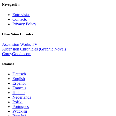
Navegación
Entrevistas
Contacto
Privacy Policy
Otros Sitios Oficiales
Ascension Works TV
Ascension Chronicles (Graphic Novel)
CoreyGoode.com
Idiomas
Deutsch
English
Español
Français
Italiano
Nederlands
Polski
Português
Pусский
Română