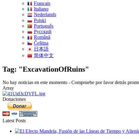
Français
Italiano
Nederlands
Polski
Português
Pусский
Română
Čeština
日本語
简体中文
Tag: "ExcavationOfRuins"
No hay noticias en este momento - Compruebe por favor detrás pront
Array
Donaciones
Latest Posts