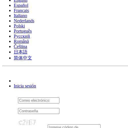
English
Español
Français
Italiano
Nederlands
Polski
Português
Pусский
Română
Čeština
日本語
简体中文
Inicia sesión