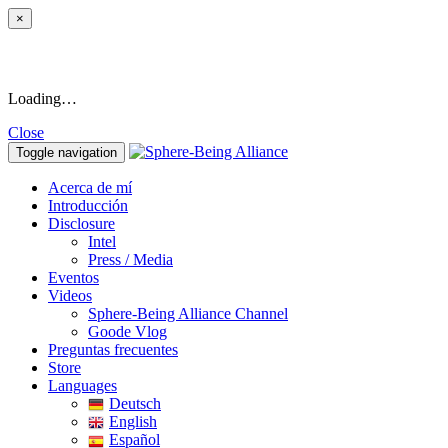
×
Loading…
Close
Toggle navigation
Acerca de mí
Introducción
Disclosure
Intel
Press / Media
Eventos
Videos
Sphere-Being Alliance Channel
Goode Vlog
Preguntas frecuentes
Store
Languages
Deutsch
English
Español