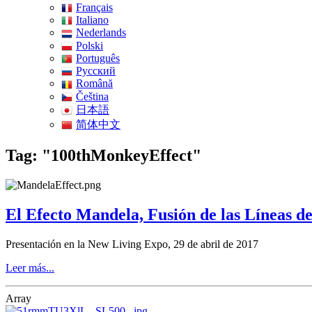
Français
Italiano
Nederlands
Polski
Português
Pусский
Română
Čeština
日本語
简体中文
Tag: "100thMonkeyEffect"
El Efecto Mandela, Fusión de las Líneas d
Presentación en la New Living Expo, 29 de abril de 2017
Leer más...
Array